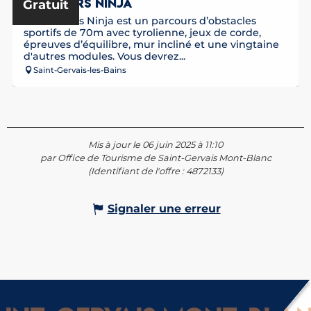
PARCOURS NINJA
Gratuit
Le Parcours Ninja est un parcours d’obstacles
sportifs de 70m avec tyrolienne, jeux de corde,
épreuves d’équilibre, mur incliné et une vingtaine
d'autres modules. Vous devrez...
Saint-Gervais-les-Bains
Mis à jour le 06 juin 2025 à 11:10
par Office de Tourisme de Saint-Gervais Mont-Blanc
(Identifiant de l'offre :
4872133
)
Signaler une erreur