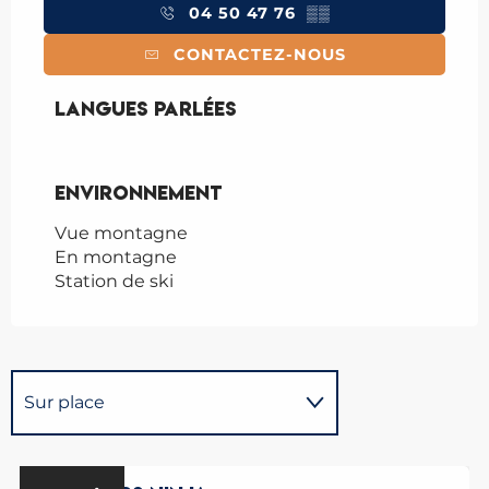
04 50 47 76
▒▒
CONTACTEZ-NOUS
Langues parlées
Langues parlées
Environnement
Environnement
Vue montagne
En montagne
Station de ski
Sur place
Se trouve à l'arrivée de...