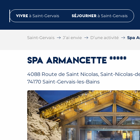
Aller
au
Vivre
à Saint-Gervais
Séjourner
à Saint-Gervais
contenu
principal
Saint-Gervais
J’ai envie
D’une activité
Spa A
Spa Armancette *****
4088 Route de Saint Nicolas, Saint-Nicolas-d
74170 Saint-Gervais-les-Bains