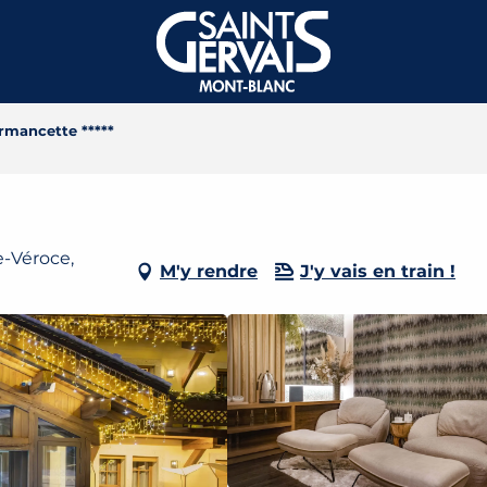
rmancette *****
e-Véroce,
M'y rendre
J'y vais en train !