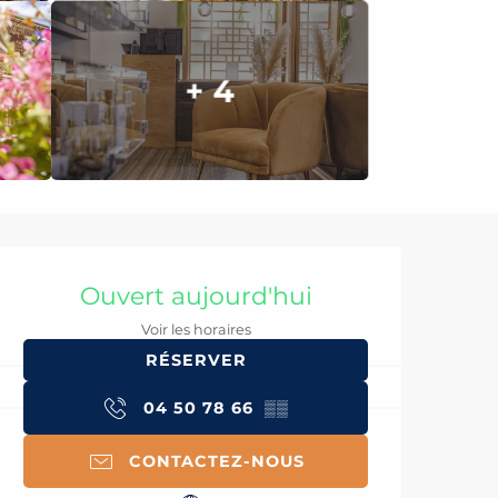
+ 4
Ouverture et coord
Ouvert aujourd'hui
Voir les horaires
RÉSERVER
04 50 78 66
▒▒
CONTACTEZ-NOUS