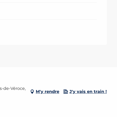
as-de-Véroce,
M'y rendre
J'y vais en train !