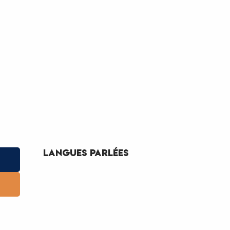
Langues parlées
Langues parlées