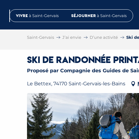
Aller
au
Vivre
à Saint-Gervais
Séjourner
à Saint-Gervais
contenu
principal
Saint-Gervais
J’ai envie
D’une activité
Ski d
Ski de randonnée print
Proposé par Compagnie des Guides de Sai
Le Bettex, 74170 Saint-Gervais-les-Bains