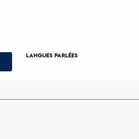
Langues parlées
Langues parlées