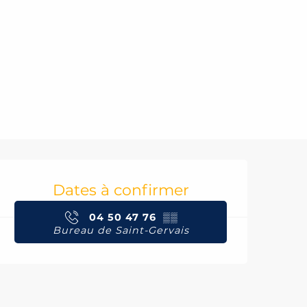
Ouverture et coord
Dates à confirmer
04 50 47 76
▒▒
Bureau de Saint-Gervais