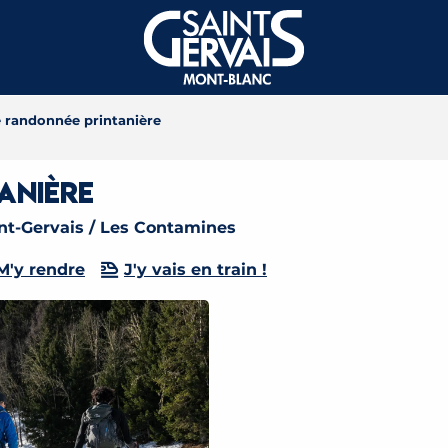
e randonnée printanière
anière
nt-Gervais / Les Contamines
M'y rendre
J'y vais en train !