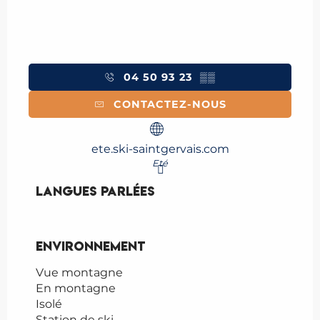
04 50 93 23
▒▒
CONTACTEZ-NOUS
ete.ski-saintgervais.com
Eté
Langues parlées
Langues parlées
Environnement
Environnement
Vue montagne
En montagne
Isolé
Station de ski