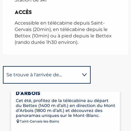
Accès
Accès
Accessible en télécabine depuis Saint-
Gervais (20min), en télécabine depuis le
Bettex (10min) ou à pied depuis le Bettex
(rando durée 1h30 environ).
Se trouve à l'arrivée de...
Réservable
TÉLÉCABINE LE BETTEX/MONT
Sur place
D'ARBOIS
Cet été, profitez de la télécabine au départ
du Bettex (1400 m d’alt.) en direction du Mont
Est une étape de ...
d’Arbois (1800 m d’alt.) et découvrez des
panoramas uniques sur le Mont-Blanc.
Saint-Gervais-les-Bains