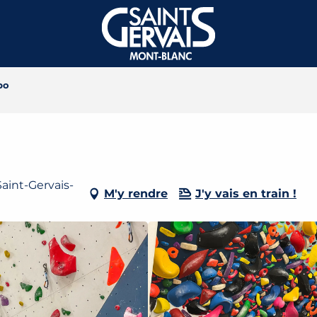
po
aint-Gervais-
M'y rendre
J'y vais en train !