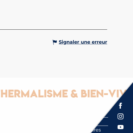
 lieu inédit notre salle de
re vous accueille ! Spacieuse,
se, elle offre un cadre
table pour vos présentations,
ons et réunions. Equipée de...
Gervais-les-Bains
Signaler une erreur
malisme & Bien-vivre
Espace presse
Brochures
Labels
Partenaires