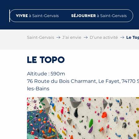
Aller
au
Vivre
à Saint-Gervais
Séjourner
à Saint-Gervais
contenu
principal
Saint-Gervais
J’ai envie
D’une activité
Le To
Le Topo
Altitude : 590m
76 Route du Bois Charmant, Le Fayet, 74170 S
les-Bains