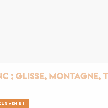
Dans un
séminai
lumineu
confor
formati
Saint-
Glisse, Montagne, Ther
OUR VENIR !