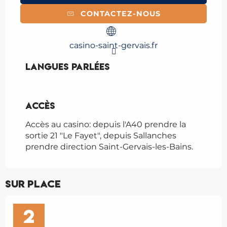
CONTACTEZ-NOUS
casino-saint-gervais.fr
Langues parlées
Langues parlées
Accès
Accès
Accès au casino: depuis l'A40 prendre la
sortie 21 "Le Fayet", depuis Sallanches
prendre direction Saint-Gervais-les-Bains.
Sur place
Réservable
2