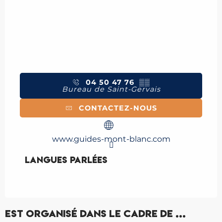
04 50 47 76
▒▒
Bureau de Saint-Gervais
CONTACTEZ-NOUS
www.guides-mont-blanc.com
Langues parlées
Langues parlées
Réservable
Est organisé dans le cadre de ...
COMPAGNIE DES GUIDES DE SAINT-