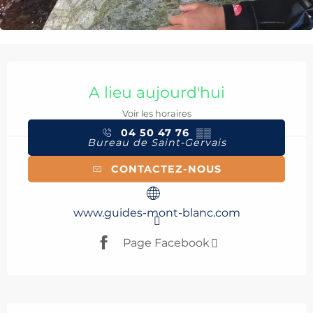
Ouverture et coordonnées
A lieu aujourd'hui
Voir les horaires
04 50 47 76
▒▒
Bureau de Saint-Gervais
CONTACTEZ-NOUS
www.guides-mont-blanc.com
Page Facebook