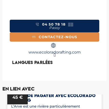
04 50 78 18
▒▒
Passy
CONTACTEZ-NOUS
www.ecoloradorafting.com
Langues parlées
Langues parlées
Réservable
En lien avec
AIRBOAT SUR L'ARVE, UNE NOUVELLE
à partir de
FAÇON DE PAGAYER AVEC ECOLORADO
45
€
RAFTING
L’Arve est une rivière particulièrement